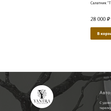
м"
Салатник "Тропики на оранжевом"
Салатник "
28 000 ₽
28 000 ₽
/ шт
В корзину
В корз
Авто
С удов
тарелку