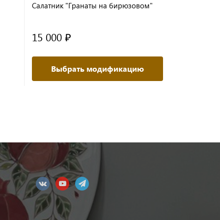
Салатник "Гранаты на бирюзовом"
Салатник "
15 000 ₽
28 000 ₽
В корз
Выбрать модификацию