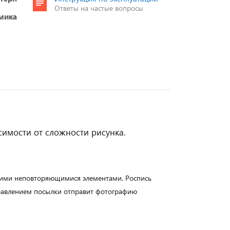
Ответы на частые вопросы
мика
симости от сложности рисунка.
воими неповторяющимися элементами. Роспись
правлением посылки отправит фотографию