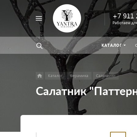
+7 911 
Например,
Работаем для
велосипед
Найти
везде
КАТАЛОГ
Каталог
Керамика
Салатники
Салатник "Паттер