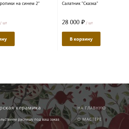
Тропики на синем 2"
Салатник "Сказка"
28 000 ₽
/ шт
/ шт
ину
В корзину
рская керамика
НА ГЛАВНУЮ
О МАСТЕРЕ
ольствием распишу под ваш заказ