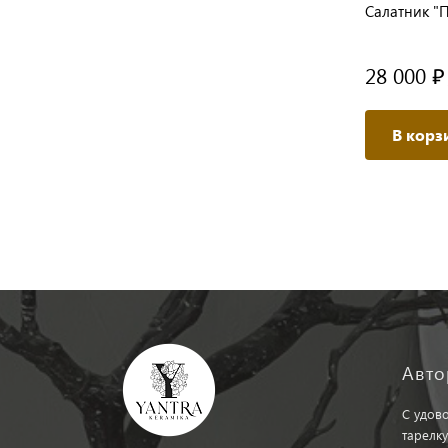
Салатник "
28 000 ₽
В корз
Авто
С удов
тарелку