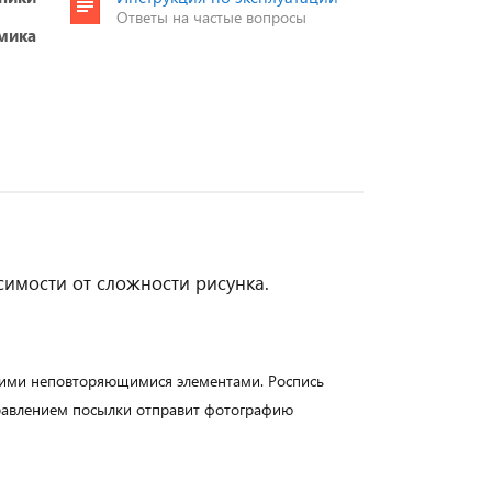
Ответы на частые вопросы
мика
симости от сложности рисунка.
воими неповторяющимися элементами. Роспись
правлением посылки отправит фотографию