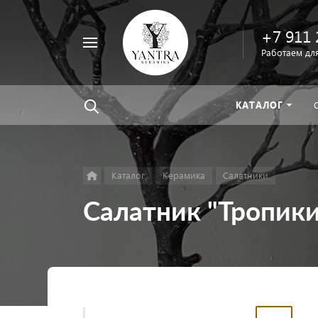
+7 911 
Например,
Работаем для
велосипед
Найти
везде
КАТАЛОГ
Каталог
Керамика
Салатники
Салатник "Тропик