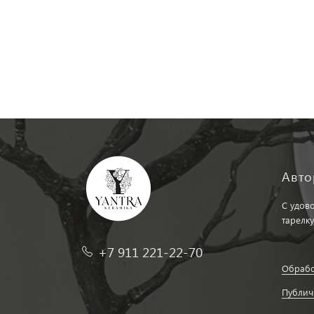
Авто
С удов
тарелку
+7 911 221-22-70
Обрабо
Публич