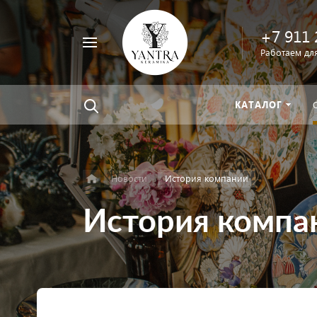
+7 911 
Например,
Работаем для
велосипед
Найти
везде
КАТАЛОГ
Новости
История компании
История компа