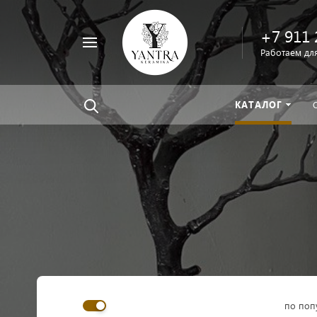
+7 911 
Например,
Работаем для
велосипед
Найти
везде
КАТАЛОГ
по поп