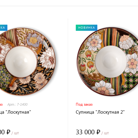
НКА
НОВИНКА
аз
Под заказ
Арт.: 7-1400
ца "Лоскутная"
Супница "Лоскутная 2"
00 ₽
33 000 ₽
/ шт
/ шт