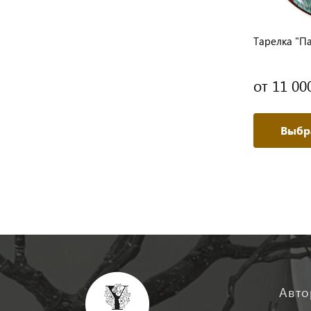
Тарелка "П
от 11 00
Выбр
Авто