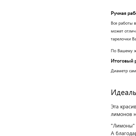
Ручная раб
Все работы 
может отлич
тарелочки Ва
По Вашему ж
Итоговый 
Диаметр сам
Идеаль
Эта краси
лимонов н
"Лимоны" 
А благода