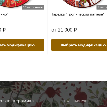
10 вариантов
3 вар
анно"
Тарелка "Тропический паттерн"
0 ₽
от 21 000 ₽
ать модификацию
Выбрать модификацию
рская керамика
НА ГЛАВНУЮ