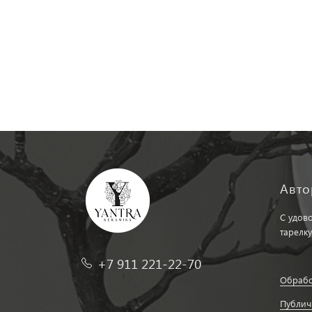
Авто
С удов
тарелку
+7 911 221-22-70
Обрабо
Публич