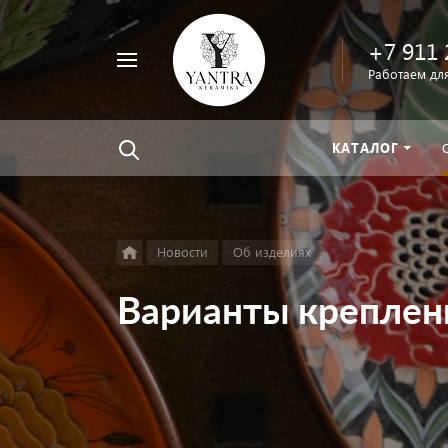
+7 911 
Например,
Работаем для
велосипед
Найти
везде
КАТАЛОГ
Новости
Об изделиях
Варианты креплен