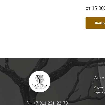
от 24 000 ₽
от 15 00
Выбрать модификацию
Выбр
Авто
С удов
тарелку
+7 911 221-22-70