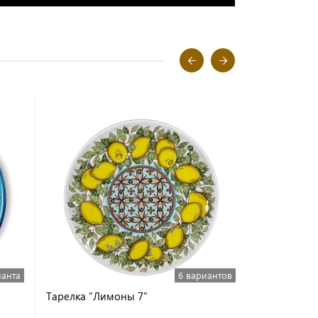
ианта
6 вариантов
Тарелка "Лимоны 7"
Тарелка "Ло