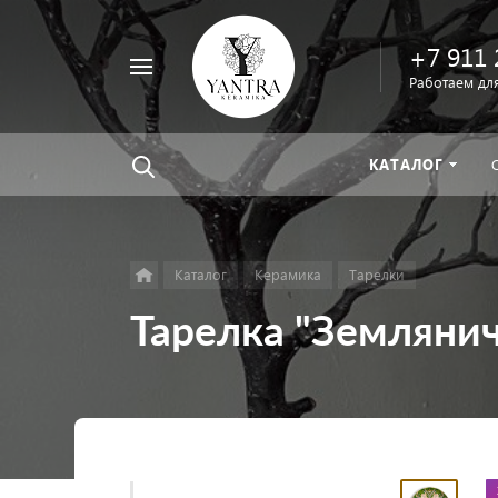
+7 911 
Например,
Работаем для
велосипед
Найти
везде
КАТАЛОГ
Каталог
Керамика
Тарелки
Тарелка "Земляни