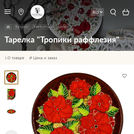
Каталог
Керамика
Тарелки
Тарелка "Тропики раффлезия"
О товаре
Цена и заказ