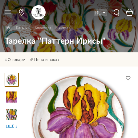
Каталог
Керамика
Тарелки
Тарелка "Паттерн Ирисы"
О товаре
Цена и заказ
ЕЩЁ 3