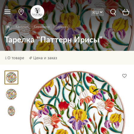
Каталог
Керамика
Тарелки
Тарелка "Паттерн Ирисы"
О товаре
Цена и заказ