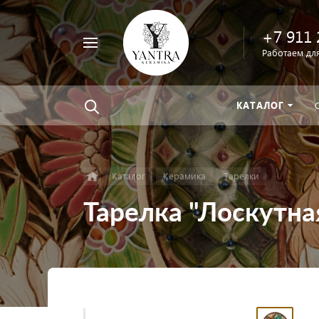
+7 911 
Например,
Работаем для
велосипед
Найти
везде
КАТАЛОГ
Каталог
Керамика
Тарелки
Тарелка "Лоскутна