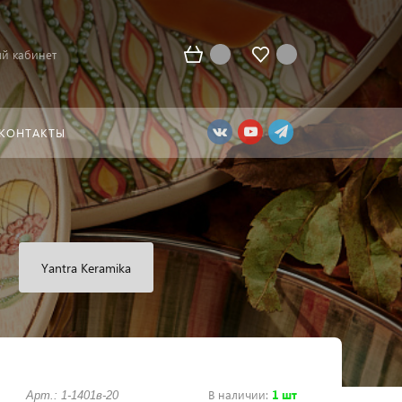
й кабинет
КОНТАКТЫ
Yantra Keramika
В наличии
:
1 шт
Арт.: 1-1401в-20