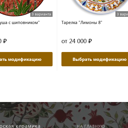
3 варианта
3 вар
руша с шиповником"
Тарелка "Лимоны 8"
0 ₽
от 24 000 ₽
ать модификацию
Выбрать модификацию
рская керамика
НА ГЛАВНУЮ