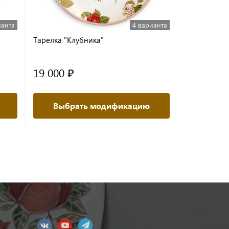
ианта
4 варианта
Тарелка "Клубника"
Тарелка "Л
19 000 ₽
от 17 00
Выбрать модификацию
Выбр