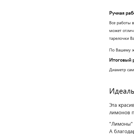
Ручная раб
Все работы 
может отлич
тарелочки Ва
По Вашему ж
Итоговый 
Диаметр сам
Идеаль
Эта краси
лимонов п
"Лимоны" 
А благода