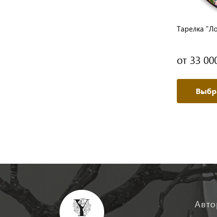
Тарелка "Ло
от 33 00
Выбр
Авто